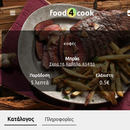
καφές
Μπρίκι
Σκρα 16, Καβάλα, 654 03
Παράδοση
Ελάχιστη
5 λεπτά
0.5€
Κατάλογος
Πληροφορίες