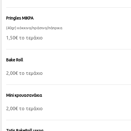
Pringles ΜΙΚΡΑ
(40gr) κόκκινα/πράσινα/πάπρικα
1,50€ το τεμάχιο
Bake Roll
2,00€ το τεμάχιο
Mini κρουασανάκια
2,00€ το τεμάχιο
Totis BakeRoll μικρα